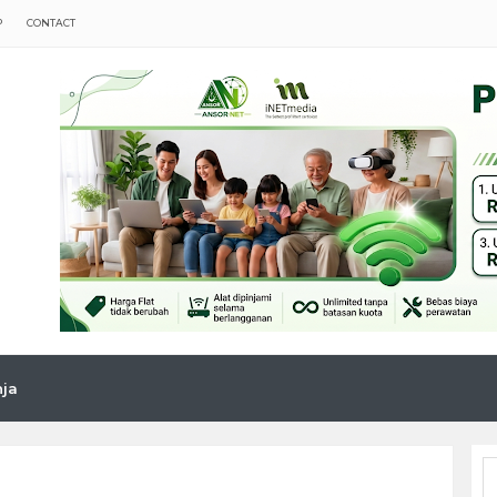
P
CONTACT
nja